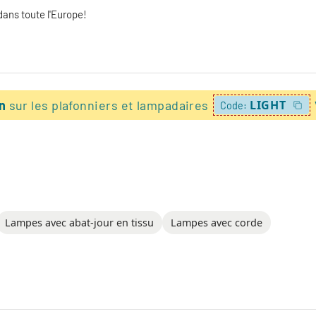
dans toute l'Europe!
on
sur les plafonniers et lampadaires
LIGHT
Code:
Lampes avec abat-jour en tissu
Lampes avec corde