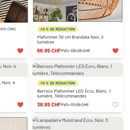
is clair,
-10 % DE RÉDUCTION
Plafonnier 50 cm Brandala Noir, 3
lumières
66.95 CHF
PVC:
130.95 CHF
Noir, 4
-10 % DE RÉDUCTION
Barroco Plafonnier LED Écru, Blanc, 1
lumière, Télécommandes
38.95 CHF
PVC:
111.95 CHF