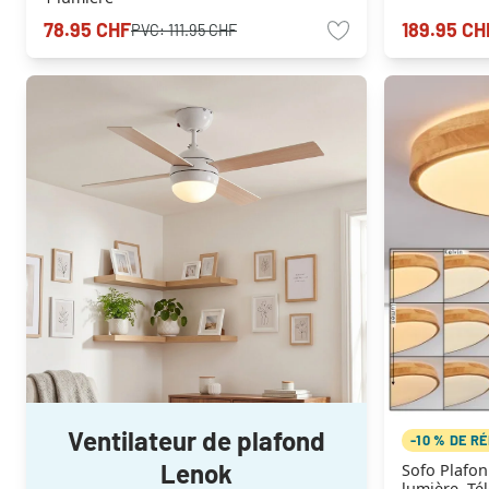
78.95 CHF
189.95 CH
PVC:
111.95 CHF
Ventilateur de plafond
-10 % DE R
Lenok
Sofo Plafon
lumière, T