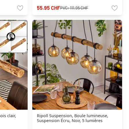
55.95 CHF
PVC:
111.95 CHF
is clair,
Ripoll Suspension, Boule lumineuse,
Suspension Écru, Noir, 5 lumières