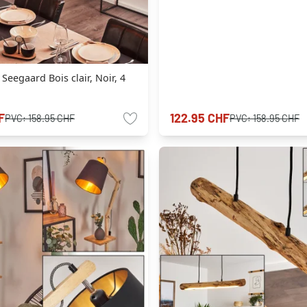
Seegaard Bois clair, Noir, 4
F
122.95 CHF
PVC:
158.95 CHF
PVC:
158.95 CHF