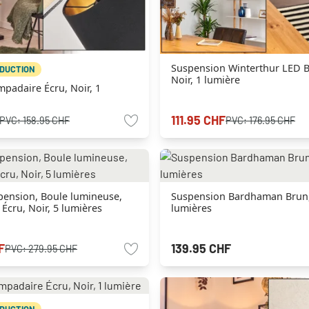
Suspension Winterthur LED Bo
ÉDUCTION
Noir, 1 lumière
padaire Écru, Noir, 1
111.95 CHF
PVC:
158.95 CHF
PVC:
176.95 CHF
pension, Boule lumineuse,
Suspension Bardhaman Brun, 
Écru, Noir, 5 lumières
lumières
F
139.95 CHF
PVC:
279.95 CHF