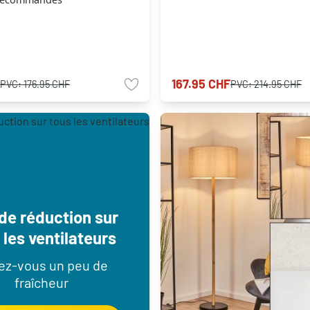
167.95 CHF
PVC:
176.95 CHF
PVC:
214.95 CHF
de réduction sur
 les ventilateurs
rez-vous un peu de
fraîcheur