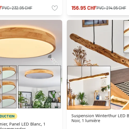
F
156.95 CHF
PVC:
232.95 CHF
PVC:
214.95 CHF
Suspension Winterthur LED Bo
ÉDUCTION
Noir, 1 lumière
nier, Panel LED Blanc, 1
élécommandes