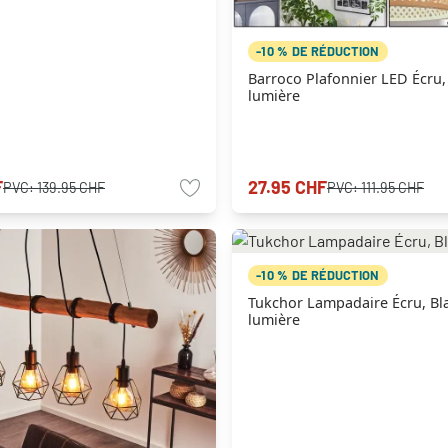
-10 % DE RÉDUCTION
Barroco Plafonnier LED Écru, 
lumière
F
27.95 CHF
PVC:
139.95 CHF
PVC:
111.95 CHF
-10 % DE RÉDUCTION
Tukchor Lampadaire Écru, Bla
lumière