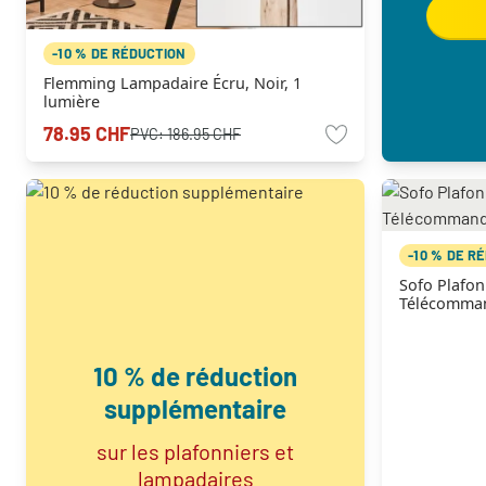
-10 % DE RÉDUCTION
Flemming Lampadaire Écru, Noir, 1
lumière
78.95 CHF
PVC:
186.95 CHF
-10 % DE R
Sofo Plafon
Télécomma
10 % de réduction
supplémentaire
sur les plafonniers et
lampadaires