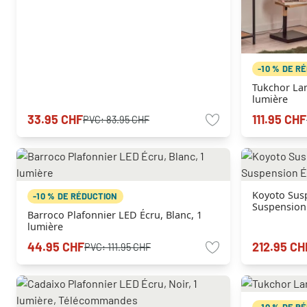
-10 % DE R
Tukchor Lam
lumière
33.95 CHF
111.95 CHF
PVC:
83.95 CHF
Koyoto Sus
-10 % DE RÉDUCTION
Suspension 
Barroco Plafonnier LED Écru, Blanc, 1
lumière
44.95 CHF
212.95 CH
PVC:
111.95 CHF