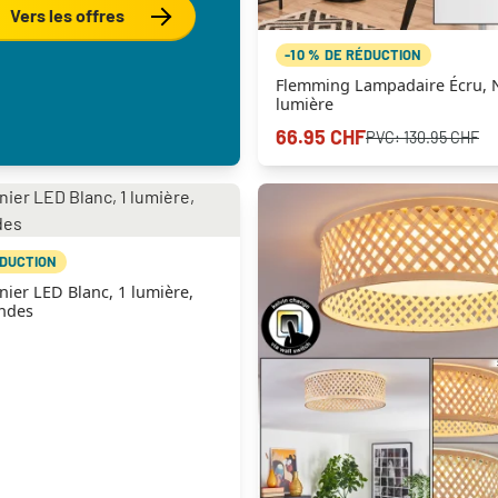
Vers les offres
-10 % DE RÉDUCTION
Flemming Lampadaire Écru, N
lumière
66.95 CHF
PVC:
130.95 CHF
ÉDUCTION
nier LED Blanc, 1 lumière,
ndes