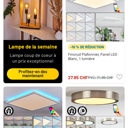
Lampe de la semaine
-10 % DE RÉDUCTION
Finsrud Plafonnier, Panel LED
Lampe coup de coeur à
Blanc, 1 lumière
un prix exceptionnel
Profitez-en dès
maintenant
27.95 CHF
PVC:
74.95 CHF