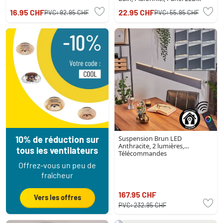
Blanc, 1 lumière
16.95 CHF
22.95 CHF
PVC:
92.95 CHF
PVC:
55.95 CHF
10% de réduction sur
Suspension Brun LED
Anthracite, 2 lumières,
tous les ventilateurs
Télécommandes
Offrez-vous un peu de
fraîcheur
167.95 CHF
Vers les offres
PVC:
232.95 CHF