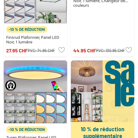
Noir, 1 lumière, Changeur de
couleurs
-10 % DE RÉDUCTION
Finsrud Plafonnier, Panel LED
Noir, 1 lumière
27.95 CHF
44.95 CHF
PVC:
74.95 CHF
PVC:
130.95 CHF
10 % de réduction
-10 % DE RÉDUCTION
supplémentaire
Zuren Plafonnier, Panel LED