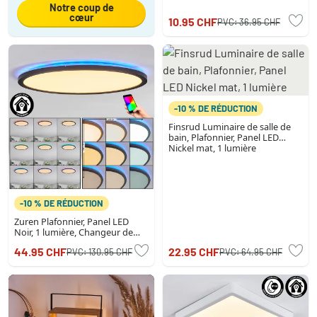
Notre coup de
cœur
10.95 CHF
PVC:
36.95 CHF
-10 % DE RÉDUCTION
Finsrud Luminaire de salle de
bain, Plafonnier, Panel LED
Nickel mat, 1 lumière
-10 % DE RÉDUCTION
Zuren Plafonnier, Panel LED
Noir, 1 lumière, Changeur de
couleurs
44.95 CHF
22.95 CHF
PVC:
130.95 CHF
PVC:
64.95 CHF