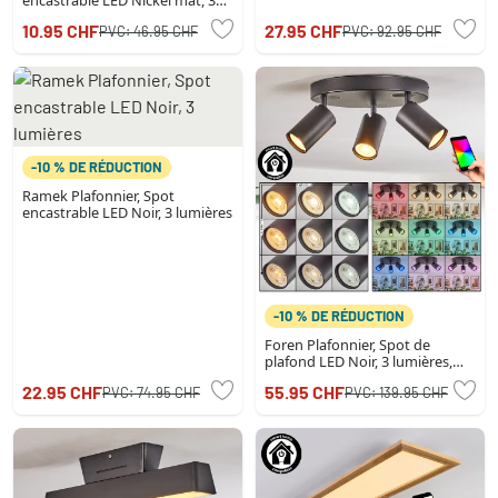
encastrable LED Nickel mat, 3
lumières
10.95 CHF
27.95 CHF
PVC:
46.95 CHF
PVC:
92.95 CHF
-10 % DE RÉDUCTION
Ramek Plafonnier, Spot
encastrable LED Noir, 3 lumières
-10 % DE RÉDUCTION
Foren Plafonnier, Spot de
plafond LED Noir, 3 lumières,
Changeur de couleurs
22.95 CHF
55.95 CHF
PVC:
74.95 CHF
PVC:
139.95 CHF