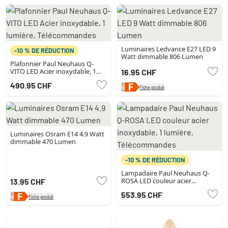
Luminaires Ledvance E27 LED 9
-10 % DE RÉDUCTION
Watt dimmable 806 Lumen
Plafonnier Paul Neuhaus Q-
VITO LED Acier inoxydable, 1
16.95 CHF
lumière, Télécommandes
490.95 CHF
Fiche produit
Luminaires Osram E14 4.9 Watt
dimmable 470 Lumen
-10 % DE RÉDUCTION
Lampadaire Paul Neuhaus Q-
ROSA LED couleur acier
13.95 CHF
inoxydable, 1 lumière,
553.95 CHF
Télécommandes
Fiche produit