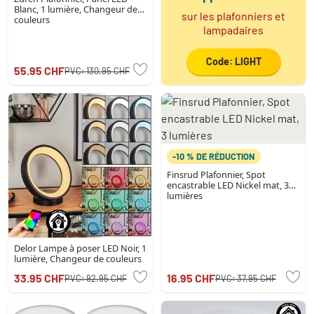
Blanc, 1 lumière, Changeur de
sur les plafonniers et
couleurs
lampadaires
Code: LIGHT
55.95 CHF
PVC:
130.95 CHF
-10 % DE RÉDUCTION
Finsrud Plafonnier, Spot
encastrable LED Nickel mat, 3
lumières
Delor Lampe à poser LED Noir, 1
lumière, Changeur de couleurs
33.95 CHF
16.95 CHF
PVC:
92.95 CHF
PVC:
37.95 CHF