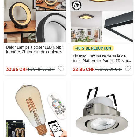
Delor Lampe à poser LED Noir, 1
-10 % DE RÉDUCTION
lumière, Changeur de couleurs
Finsrud Luminaire de salle de
bain, Plafonnier, Panel LED Noir,
1 lumière
33.95 CHF
22.95 CHF
PVC:
111.95 CHF
PVC:
55.95 CHF