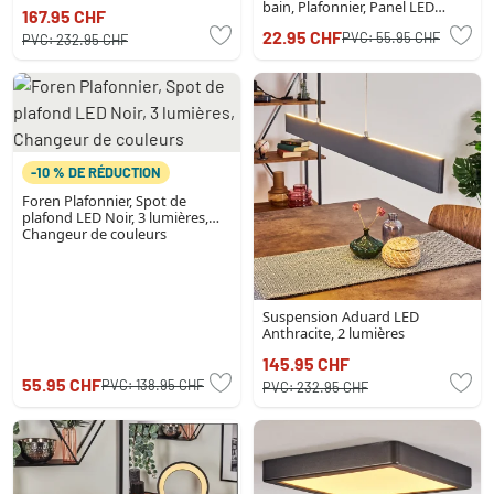
bain, Plafonnier, Panel LED
167.95 CHF
Blanc, 1 lumière
22.95 CHF
PVC:
55.95 CHF
PVC:
232.95 CHF
-10 % DE RÉDUCTION
Foren Plafonnier, Spot de
plafond LED Noir, 3 lumières,
Changeur de couleurs
Suspension Aduard LED
Anthracite, 2 lumières
145.95 CHF
55.95 CHF
PVC:
138.95 CHF
PVC:
232.95 CHF