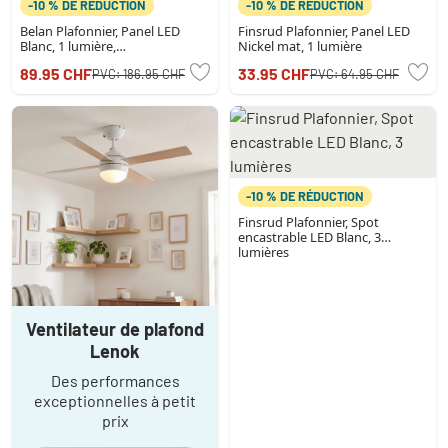
-10 % DE RÉDUCTION
-10 % DE RÉDUCTION
Belan Plafonnier, Panel LED
Finsrud Plafonnier, Panel LED
Blanc, 1 lumière,
Nickel mat, 1 lumière
Télécommandes
89.95 CHF
33.95 CHF
PVC:
186.95 CHF
PVC:
64.95 CHF
-10 % DE RÉDUCTION
Finsrud Plafonnier, Spot
encastrable LED Blanc, 3
lumières
Ventilateur de plafond
Lenok
Des performances
exceptionnelles à petit
prix