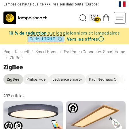
Lampes de haute qualité +++ livraison dans toute l'Europe!
1827
10 % de réduction
sur les plafonniers et lampadaires
Vers les offres
LIGHT
Code:
Page d’accueil
/
Smart Home
/
Systèmes Connectés Smart Home
/
ZigBee
ZigBee
ZigBee
Philips Hue
Ledvance Smart+
Paul Neuhaus Q
Eg
492
articles