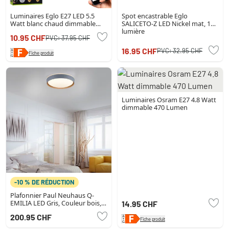
Luminaires Eglo E27 LED 5.5
Spot encastrable Eglo
Watt blanc chaud dimmable
SALICETO-Z LED Nickel mat, 1
500 Lumen
lumière
10.95 CHF
PVC:
37.95 CHF
16.95 CHF
PVC:
32.95 CHF
Fiche produit
Luminaires Osram E27 4.8 Watt
dimmable 470 Lumen
-10 % DE RÉDUCTION
Plafonnier Paul Neuhaus Q-
EMILIA LED Gris, Couleur bois, 1
14.95 CHF
lumière, Télécommandes
200.95 CHF
Fiche produit