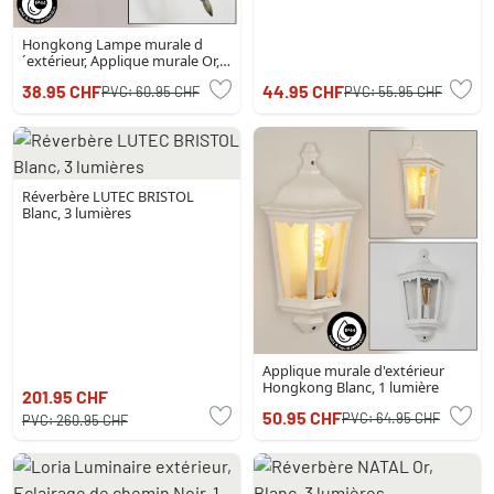
Hongkong Lampe murale d
´extérieur, Applique murale Or,
Noir, 1 lumière
38.95 CHF
44.95 CHF
PVC:
60.95 CHF
PVC:
55.95 CHF
Réverbère LUTEC BRISTOL
Blanc, 3 lumières
Applique murale d'extérieur
Hongkong Blanc, 1 lumière
201.95 CHF
50.95 CHF
PVC:
64.95 CHF
PVC:
260.95 CHF