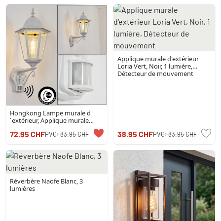
Applique murale d'extérieur
Loria Vert, Noir, 1 lumière,
Détecteur de mouvement
Hongkong Lampe murale d
´extérieur, Applique murale
Blanc, 1 lumière, Détecteur de
72.95 CHF
38.95 CHF
PVC:
83.95 CHF
PVC:
83.95 CHF
mouvement
Réverbère Naofe Blanc, 3
lumières