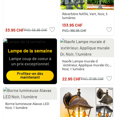
Réverbère NATAL Vert, Noir, 3
lumières
133.95 CHF
33.95 CHF
PVC:
55.95 CHF
PVC:
186.95 CHF
Lampe de la semaine
Lampe coup de coeur à
Naofe Lampe murale d
un prix exceptionnel
´extérieur, Applique murale Or,
Noir, 1 lumière
Profitez-en dès
maintenant
22.95 CHF
PVC:
37.95 CHF
Borne lumineuse Alavas LED
Noir, 1 lumière