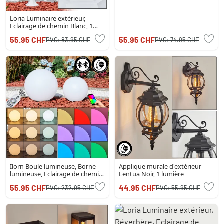
Loria Luminaire extérieur,
Eclairage de chemin Blanc, 1
lumière, Détecteur de
55.95 CHF
55.95 CHF
PVC:
83.95 CHF
PVC:
74.95 CHF
mouvement
Ilorn Boule lumineuse, Borne
Applique murale d'extérieur
lumineuse, Eclairage de chemin
Lentua Noir, 1 lumière
LED Blanc, 2 lumières,
55.95 CHF
44.95 CHF
PVC:
232.95 CHF
PVC:
55.95 CHF
Télécommandes