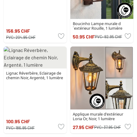
Boucinho Lampe murale d
´extérieur Rouille, 1 lumière
156.95 CHF
50.95 CHF
PVC:
92.95 CHF
PVC:
204.95 CHF
Lignac Réverbère, Eclairage de
chemin Noir, Argenté, 1 lumière
Applique murale d'extérieur
Loria Or, Noir, 1 lumière
100.95 CHF
27.95 CHF
PVC:
37.95 CHF
PVC:
186.95 CHF