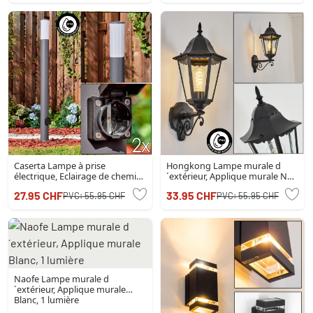
Caserta Lampe à prise
Hongkong Lampe murale d
électrique, Eclairage de chemin
´extérieur, Applique murale Noir,
Anthracite, 1 lumière
1 lumière
27.95 CHF
33.95 CHF
PVC:
55.95 CHF
PVC:
55.95 CHF
Naofe Lampe murale d
´extérieur, Applique murale
Blanc, 1 lumière