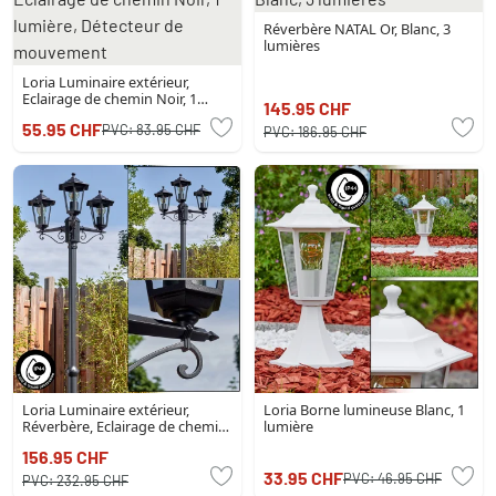
Réverbère NATAL Or, Blanc, 3
lumières
Loria Luminaire extérieur,
Eclairage de chemin Noir, 1
145.95 CHF
lumière, Détecteur de
55.95 CHF
PVC:
83.95 CHF
mouvement
PVC:
186.95 CHF
Loria Luminaire extérieur,
Loria Borne lumineuse Blanc, 1
Réverbère, Eclairage de chemin
lumière
Noir, 3 lumières
156.95 CHF
33.95 CHF
PVC:
46.95 CHF
PVC:
232.95 CHF