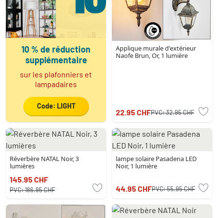
10 % de réduction
Applique murale d'extérieur
Naofe Brun, Or, 1 lumière
supplémentaire
sur les plafonniers et
lampadaires
Code: LIGHT
22.95 CHF
PVC:
32.95 CHF
Réverbère NATAL Noir, 3
lampe solaire Pasadena LED
lumières
Noir, 1 lumière
145.95 CHF
44.95 CHF
PVC:
55.95 CHF
PVC:
186.95 CHF