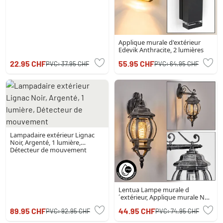
Applique murale d'extérieur
Edevik Anthracite, 2 lumières
22.95 CHF
55.95 CHF
PVC:
37.95 CHF
PVC:
64.95 CHF
Lampadaire extérieur Lignac
Noir, Argenté, 1 lumière,
Détecteur de mouvement
Lentua Lampe murale d
´extérieur, Applique murale Noir,
Argenté, 1 lumière
89.95 CHF
44.95 CHF
PVC:
92.95 CHF
PVC:
74.95 CHF