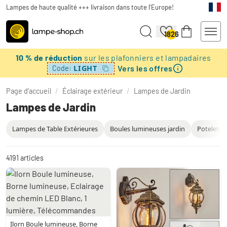
Lampes de haute qualité +++ livraison dans toute l'Europe!
1826
10 % de réduction
sur les plafonniers et lampadaires
Vers les offres
LIGHT
Code:
Page d’accueil
/
Éclairage extérieur
/
Lampes de Jardin
Lampes de Jardin
Lampes de Table Extérieures
Boules lumineuses jardin
Potelets é
4191
articles
Ilorn Boule lumineuse, Borne