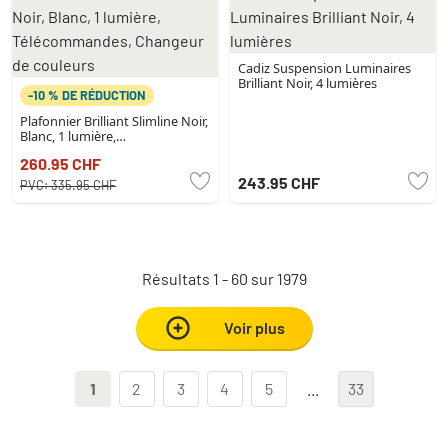
Cadiz Suspension Luminaires
Brilliant Noir, 4 lumières
-10 % DE RÉDUCTION
Plafonnier Brilliant Slimline Noir,
Blanc, 1 lumière,
Télécommandes, Changeur de
260.95 CHF
couleurs
243.95 CHF
PVC:
335.95 CHF
Résultats 1 - 60 sur 1979
Voir plus
1
2
3
4
5
...
33