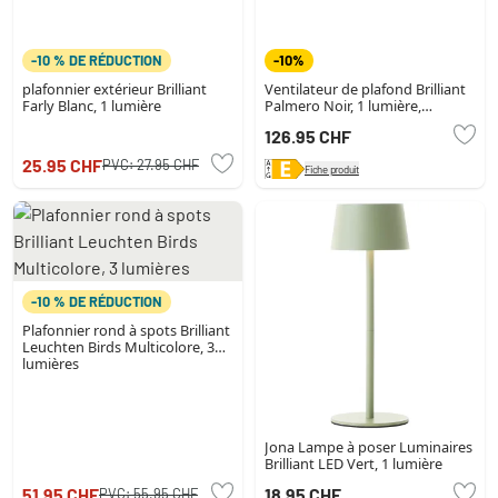
-10 % DE RÉDUCTION
-10%
plafonnier extérieur Brilliant
Ventilateur de plafond Brilliant
Farly Blanc, 1 lumière
Palmero Noir, 1 lumière,
Télécommandes, Changeur de
126.95 CHF
couleurs
25.95 CHF
PVC:
27.95 CHF
Fiche produit
-10 % DE RÉDUCTION
Plafonnier rond à spots Brilliant
Leuchten Birds Multicolore, 3
lumières
Jona Lampe à poser Luminaires
Brilliant LED Vert, 1 lumière
51.95 CHF
18.95 CHF
PVC:
55.95 CHF