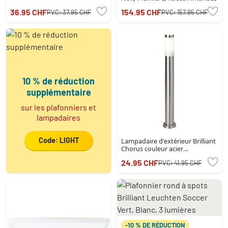
36.95 CHF
154.95 CHF
PVC:
37.95 CHF
PVC:
157.95 CHF
10 % de réduction
supplémentaire
sur les plafonniers et
lampadaires
Code: LIGHT
Lampadaire d'extérieur Brilliant
Chorus couleur acier
inoxydable, 1 lumière
24.95 CHF
PVC:
41.95 CHF
-10 % DE RÉDUCTION