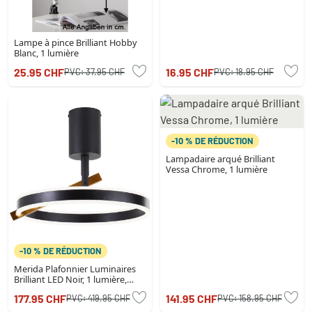
Lampe à pince Brilliant Hobby
Blanc, 1 lumière
25.95 CHF
16.95 CHF
PVC:
37.95 CHF
PVC:
18.95 CHF
-10 % DE RÉDUCTION
Lampadaire arqué Brilliant
Vessa Chrome, 1 lumière
-10 % DE RÉDUCTION
Merida Plafonnier Luminaires
Brilliant LED Noir, 1 lumière,
Télécommandes
177.95 CHF
141.95 CHF
PVC:
419.95 CHF
PVC:
158.95 CHF