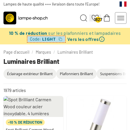
Lampes de haute qualité +++ livraison dans toute l'Europe!
1827
10 % de réduction
sur les plafonniers et lampadaires
Vers les offres
LIGHT
Code:
Page d’accueil
/
Marques
/
Luminaires Brilliant
Luminaires Brilliant
Éclairage extérieur Brilliant
Plafonniers Brilliant
Suspensions Brill
1979
articles
-10 % DE RÉDUCTION
Spot Brilliant Carmen Wood