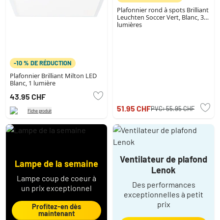
Plafonnier rond à spots Brilliant
Leuchten Soccer Vert, Blanc, 3
lumières
-10 % DE RÉDUCTION
Plafonnier Brilliant Milton LED
Blanc, 1 lumière
43.95 CHF
51.95 CHF
PVC:
55.95 CHF
Fiche produit
Ventilateur de plafond
Lampe de la semaine
Lenok
Lampe coup de coeur à
Des performances
un prix exceptionnel
exceptionnelles à petit
prix
Profitez-en dès
maintenant