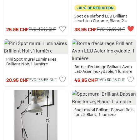
-10 % DE RÉDUCTION
Spot de plafond LED Brilliant
Leuchten Chrome, Blanc, 2
lumières
25.95 CHF
38.95 CHF
PVC:
37.95 CHF
PVC:
55.95 CHF
Pini Spot mural Luminaires
Brilliant Noir, 1 lumière
Borne d'éclairage Brilliant Avon
LED Acier inoxydable, 1 lumière
20.95 CHF
46.95 CHF
PVC:
55.95 CHF
PVC:
60.95 CHF
Spot mural Brilliant Babsan Bois
foncé, Blanc, 1 lumière