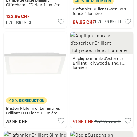
-10 % DE RÉDUCTION
Officehero LED Noir, 1 lumière
Plafonnier Brilliant Gwen Bois
foncé, 1 lumière
122.95 CHF
64.95 CHF
PVC:
69.95 CHF
PVC:
169.95 CHF
Applique murale d'extérieur
Brilliant Hollywood Blanc, 1
lumière
-10 % DE RÉDUCTION
Briston Plafonnier Luminaires
Brilliant LED Blanc, 1 lumière
37.95 CHF
41.95 CHF
PVC:
45.95 CHF