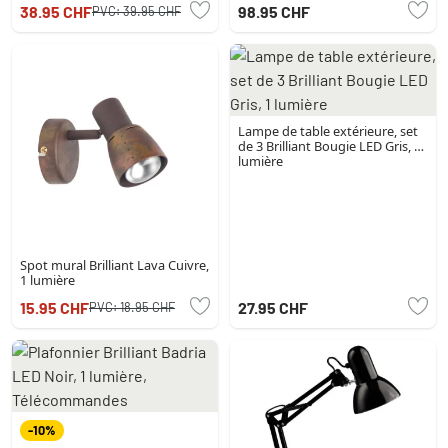
38.95 CHF
98.95 CHF
PVC:
39.95 CHF
Lampe de table extérieure, set
de 3 Brilliant Bougie LED Gris, 1
lumière
Spot mural Brilliant Lava Cuivre,
1 lumière
15.95 CHF
27.95 CHF
PVC:
18.95 CHF
-10%