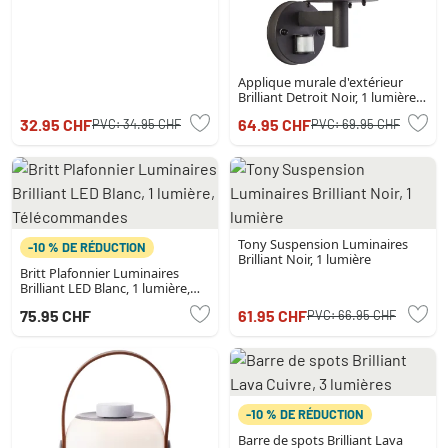
Applique murale d'extérieur
Brilliant Detroit Noir, 1 lumière,
Détecteur de mouvement
32.95 CHF
64.95 CHF
PVC:
34.95 CHF
PVC:
69.95 CHF
Tony Suspension Luminaires
-10 % DE RÉDUCTION
Brilliant Noir, 1 lumière
Britt Plafonnier Luminaires
Brilliant LED Blanc, 1 lumière,
Télécommandes
75.95 CHF
61.95 CHF
PVC:
66.95 CHF
-10 % DE RÉDUCTION
Barre de spots Brilliant Lava