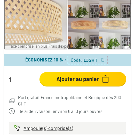
Barroco Plafonnier LED Écru, Blanc, 1
lumière
50.95 CHF
-54%
Vous économisez
61.00 CHF
PVC:
111.95 CHF
Taxe comprise, en plus
Frais d'expédition
ÉCONOMISEZ 10 %
:
LIGHT
Code:
Ajouter au panier
Port gratuit France métropolitaine et Belgique dès 200
CHF
Délai de livraison: environ 6 à 10 jours ouvrés
Ampoule(s) comprise(s)