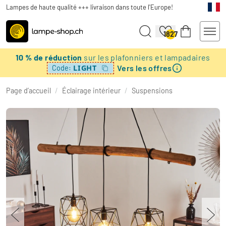
Lampes de haute qualité +++ livraison dans toute l'Europe!
1827
10 % de réduction
sur les plafonniers et lampadaires
Vers les offres
LIGHT
Code:
Page d’accueil
/
Éclairage intérieur
/
Suspensions