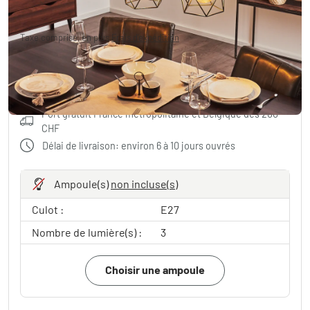
138.95 CHF
Taxe comprise, en plus
Frais d'expédition
Ajouter au panier
Port gratuit France métropolitaine et Belgique dès 200
CHF
Délai de livraison: environ 6 à 10 jours ouvrés
Ampoule(s)
non incluse(s)
Culot :
E27
Nombre de lumière(s) :
3
Choisir une ampoule