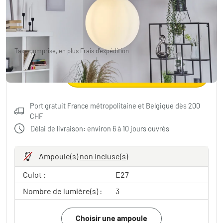
167.95 CHF
-9%
Vous économisez
18.00 CHF
PVC:
185.95 CHF
Taxe comprise, en plus
Frais d'expédition
Ajouter au panier
Port gratuit France métropolitaine et Belgique dès 200
CHF
Délai de livraison: environ 6 à 10 jours ouvrés
Ampoule(s)
non incluse(s)
Culot :
E27
Nombre de lumière(s) :
3
Choisir une ampoule