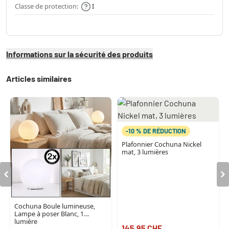
Classe de protection:
I
Informations sur la sécurité des produits
Articles similaires
-10 % DE RÉDUCTION
Plafonnier Cochuna Nickel
mat, 3 lumières
Cochuna Boule lumineuse,
Lampe à poser Blanc, 1
lumière
145.95 CHF