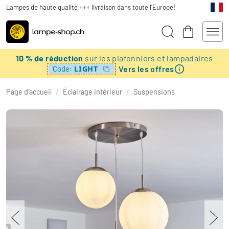
Lampes de haute qualité +++ livraison dans toute l'Europe!
10 % de réduction
sur les plafonniers et lampadaires
Vers les offres
LIGHT
Code:
Page d’accueil
/
Éclairage intérieur
/
Suspensions