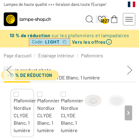
Lampes de haute qualité +++ livraison dans toute l'Europe!
1827
10 % de réduction
sur les plafonniers et lampadaires
Vers les offres
LIGHT
Code:
Page d’accueil
/
Éclairage intérieur
/
Plafonniers
-10 % DE RÉDUCTION