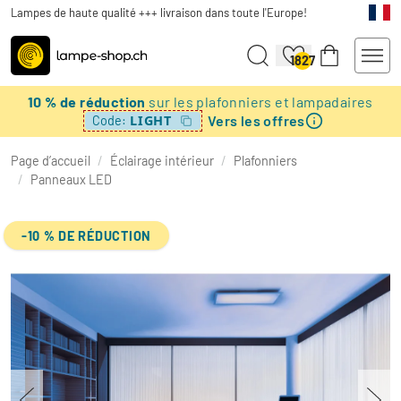
Lampes de haute qualité +++ livraison dans toute l'Europe!
1827
10 % de réduction
sur les plafonniers et lampadaires
Vers les offres
LIGHT
Code:
Page d’accueil
/
Éclairage intérieur
/
Plafonniers
/
Panneaux LED
-10 % DE RÉDUCTION