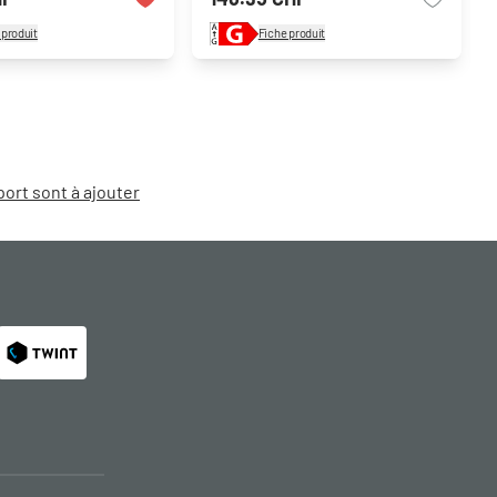
 produit
Fiche produit
port sont à ajouter