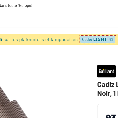
dans toute l'Europe!
on
sur les plafonniers et lampadaires
LIGHT
Code:
Cadiz 
Noir, 1
93