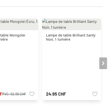
table Mongolei
Lampe de table Brilliant Santy
mière
Noir, 1 lumière
F
24.95 CHF
PVC:
92.95 CHF