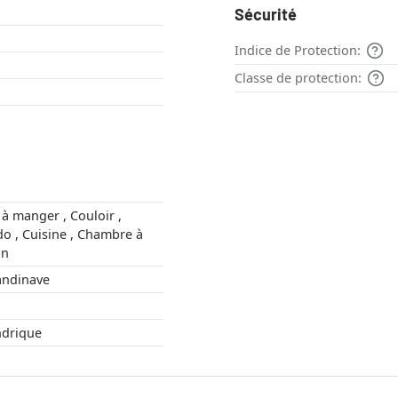
Sécurité
Indice de Protection:
Classe de protection:
mbre à
alon
ne , Scandinave
, Cylindrique