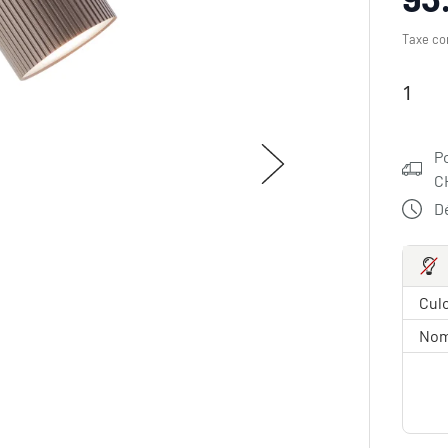
Taxe co
P
C
Dé
Culo
Nom