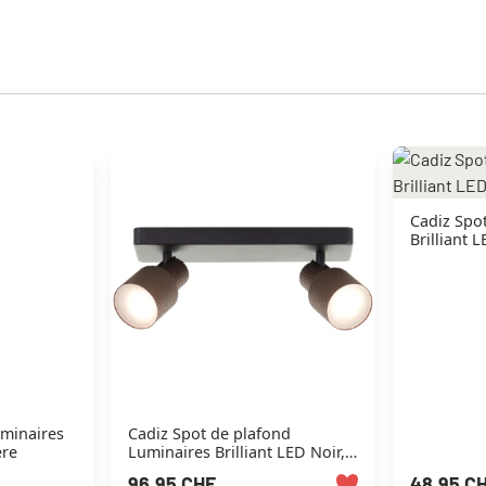
Cadiz Spo
Brilliant 
minaires
Cadiz Spot de plafond
ère
Luminaires Brilliant LED Noir,
2 lumières
96.95 CHF
48.95 C