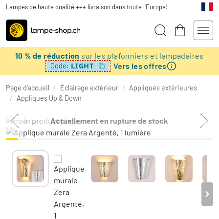
Lampes de haute qualité +++ livraison dans toute l'Europe!
10 % de réduction
sur les plafonniers et lampadaires
Vers les offres
LIGHT
Code:
Page d’accueil
/
Éclairage extérieur
/
Appliques extérieures
/
Appliques Up & Down
Actuellement en rupture de stock