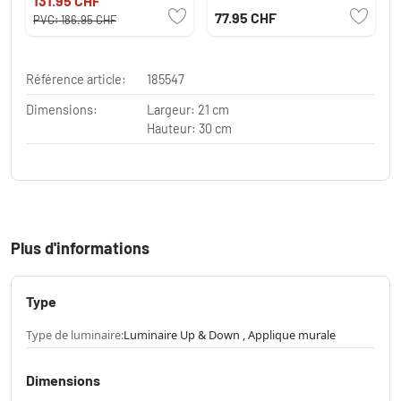
131.95 CHF
lumière
77.95 CHF
PVC:
186.95 CHF
Référence article:
185547
Dimensions:
Largeur: 21 cm
Hauteur: 30 cm
Plus d'informations
Type
Type de luminaire:
Luminaire Up & Down , Applique murale
Dimensions