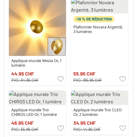
-10 % DE RÉDUCTION
Plafonnier Novara Argenté,
3 lumières
Applique murale Mezia Or, 1
lumière
44.95 CHF
55.95 CHF
PVC:
64.95 CHF
PVC:
185.95 CHF
Applique murale Trio
Applique murale Trio CLEO
CHIROS LED Or, 1 lumière
Or, 2 lumières
46.95 CHF
34.95 CHF
PVC:
55.95 CHF
PVC:
44.95 CHF