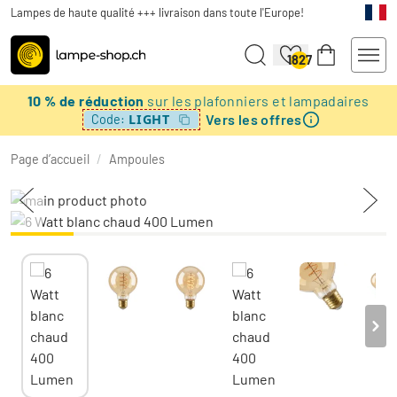
Lampes de haute qualité +++ livraison dans toute l'Europe!
1827
10 % de réduction
sur les plafonniers et lampadaires
Vers les offres
LIGHT
Code:
Page d’accueil
/
Ampoules